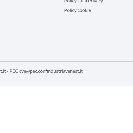
Policy sulla Privacy
Policy cookie
.it
- PEC
cve@pec.confindustriavenest.it